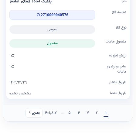
پنکیک آماده (غذای آماده)
2710000040576
عمومی
مشمول
10٪
10٪
1402/12/29
مشخص نشده
۱
۲
۳
۴
۵
...
۴۰۱٬۸۱۷
بعدی