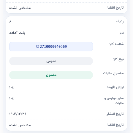
مشخص نشده
۸
پلت آماده
2710000040569
عمومی
مشمول
10٪
10٪
1402/12/29
مشخص نشده