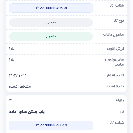
2710000040538
عمومی
مشمول
10٪
10٪
1402/12/29
مشخص نشده
۳
پاپ چیکن غذای آماده
2720000040544