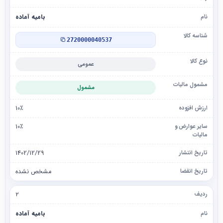
بامیه آماده
2720000040537
عمومی
مشمول
10٪
10٪
1402/12/29
مشخص نشده
۲
بامیه آماده