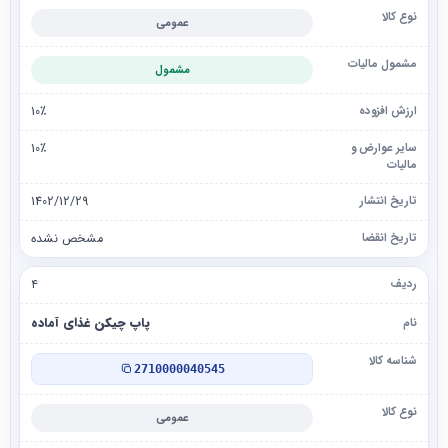
عمومی
مشمول
10٪
10٪
1402/12/29
مشخص نشده
۴
پاپ چیکن غذای آماده
2710000040545
عمومی