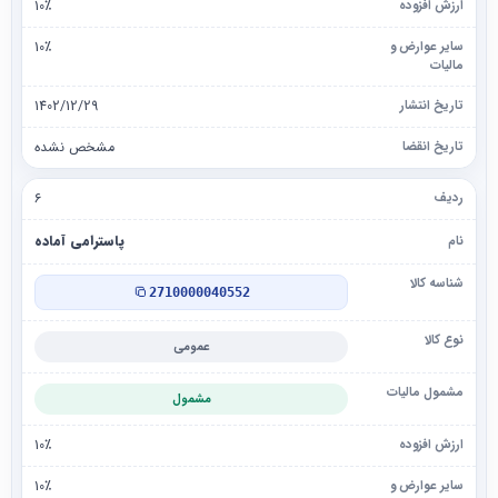
10٪
10٪
1402/12/29
مشخص نشده
۶
پاسترامی آماده
2710000040552
عمومی
مشمول
10٪
10٪