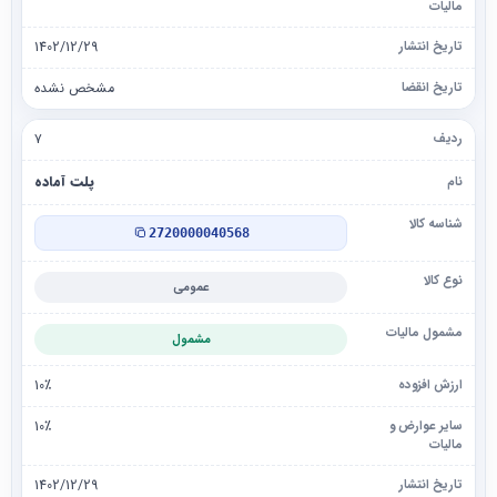
1402/12/29
مشخص نشده
۷
پلت آماده
2720000040568
عمومی
مشمول
10٪
10٪
1402/12/29