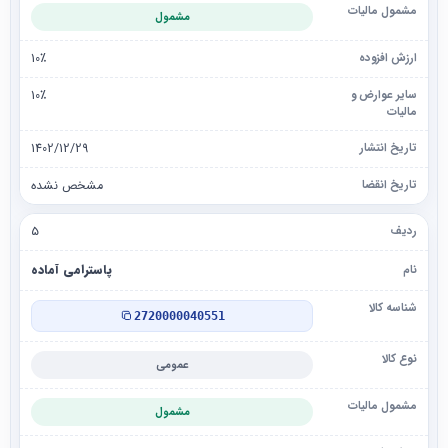
مشمول
10٪
10٪
1402/12/29
مشخص نشده
۵
پاسترامی آماده
2720000040551
عمومی
مشمول