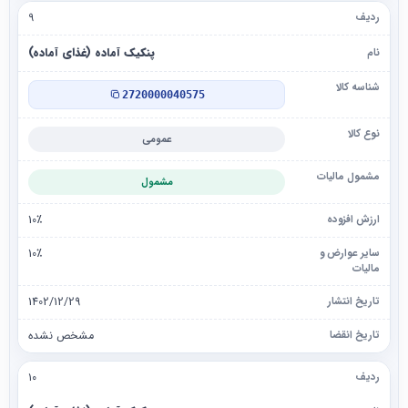
۹
پنکیک آماده (غذای آماده)
2720000040575
عمومی
مشمول
10٪
10٪
1402/12/29
مشخص نشده
۱۰