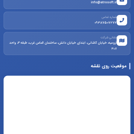
info@atrosoft.ir
شماره تماس
09387507272
نشانی شرکت
ارومیه، خیابان کاشانی، ابتدای خیابان دانش، ساختمان الماس غرب، طبقه ۳، واحد
۳۰۷
موقعیت روی نقشه