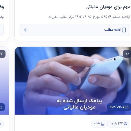
مهم برای مودیان مالیاتی
وض
ابلاغیه شماره 56504 مورخ 5/ 8/ 1403 مرکز تنظیم مقررات
وضع
ادامه مطلب
27
26
1403/09/05
493 بازدید
مقاله