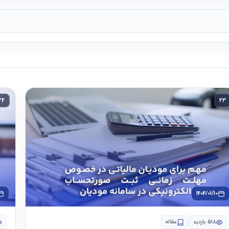
24
23
1404/01/10
518 بازدید
مقاله