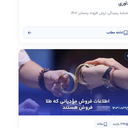
دآوری
نامه رسیدگی ارزش افزوده زمستان 1402
ادامه مطلب
1403/08/19
474 بازدید
مقاله