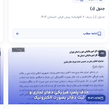
جدول (د)
جدول (د) ردیف 7 اظهارنامه پیش فرض تابستان 1403
ادامه مطلب
34
1403/08/15