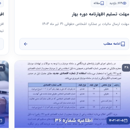
679 بازدید
مقاله
مهلت تسلیم اظهارنامه دوره بهار
اف
مهلت ارسال مالیات بر عملکرد اشخاص حقوقی 31 تیر ماه 1403
تبصره 1 ماده 186
ادامه مطلب
39
38
1403/04/05